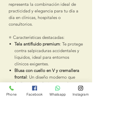
representa la combinación ideal de
practicidad y elegancia para tu día a
día en clínicas, hospitales o
consultorios.
⭐ Características destacadas:
Tela antifluido premium
: Te protege
contra salpicaduras accidentales y
líquidos, ideal para entornos
clínicos exigentes.
Blusa con cuello en V y cremallera
frontal
: Un diseño moderno que
facilita el uso diario sin perder
formalidad.
Phone
Facebook
Whatsapp
Instagram
Dos bolsillos laterales funcionales
:
Perfectos para guardar
herramientas, bolígrafos o artículos
personales.
Pantalón de corte recto
: Ajuste