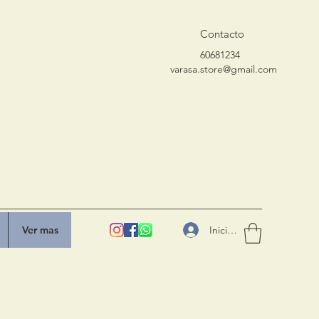
Contacto
60681234
varasa.store@gmail.com
Iniciar sesión
Ver mas