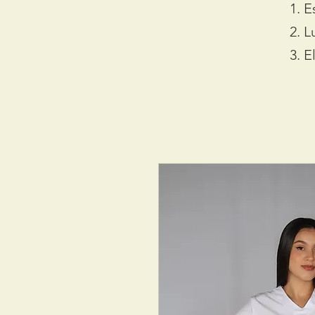
E
L
E