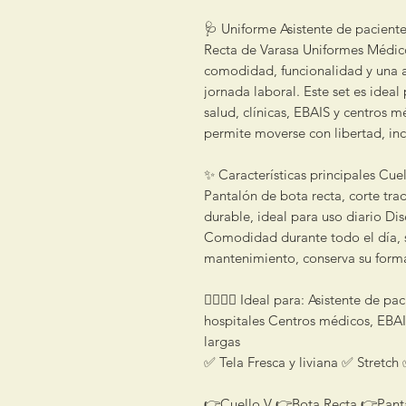
🩺 Uniforme Asistente de pacient
Recta de Varasa Uniformes Médico
comodidad, funcionalidad y una a
jornada laboral. Este set es ideal
salud, clínicas, EBAIS y centros 
permite moverse con libertad, inc
✨ Características principales Cuel
Pantalón de bota recta, corte trad
durable, ideal para uso diario Dis
Comodidad durante todo el día, si
mantenimiento, conserva su forma
👩‍⚕️👨‍⚕️ Ideal para: Asistente de 
hospitales Centros médicos, EBAIS
largas
✅ Tela Fresca y liviana ✅ Stretch 
👉Cuello V 👉Bota Recta 👉Pantal